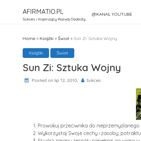
Skip
AFIRMATIO.PL
to
@KANAŁ YOUTUBE
content
Sukces i Inspirujący Rozwój Osobisty
Home
»
Książki
»
Świat
»
Sun Zi: Sztuka Wojny
Książki
Świat
Sun Zi: Sztuka Wojny
Posted on lip 12, 2010,
Sukces
Prowokuj przeciwnika do nieprzemyślanego d
Wykorzystaj Swoje cechy i zasoby, potraktuj 
Stwórz zgrany zespół i napełniaj go wiarą w 