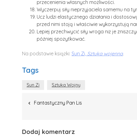
przecenienia własnych możliwości.
Wyczerpuj siły nieprzyjaciela samemu na tym
Ucz ludzi elastycznego działania i dostosow
przed nimi stoją i właściwie wykorzystują na
Lepiej przechwycić siły wroga niż je zniszc
później spożytkować.
Na podstawie książki:
Sun Zi,
Sztuka wojenna
.
Tags
Sun Zi
Sztuka Wojny
Nawigacja
Fantastyczny Pan Lis
wpisu
Dodaj komentarz