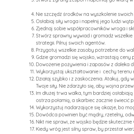
Nie szczędź środków na wyszkolenie swoich l
Osłabiaj siły wroga i napełnij jego ludzi wątp
Zjednaj sobie współpracowników wroga i skł
Stwórz sprawny wywiad i gromadź wszelkie 
strategii. Pilnuj swoich agentów.
Przygotuj wszelkie zasoby potrzebne do walk
Gdzie gromadzi się wojsko, wzrastają ceny p
Dowożenie pożywienia i zapasów z daleka d
Wykorzystaj ukształtowanie i cechy terenu 
Działaj szybko i z zaskoczenia. Atakuj, gdy
Twoje siły. Nie zdarzyło się, aby wojna przew
Im dłużej trwa walka, tym bardziej osłabiają s
ostrza połamią, a skarbiec zacznie świecić p
Wykorzystuj nadarzające się okazje, bo mog
Dowódca powinien być mądry, rzetelny, odważ
Nikt nie sprawi, że wojsko będzie skutecznie 
Kiedy wróg jest silny spraw, by przestał wier