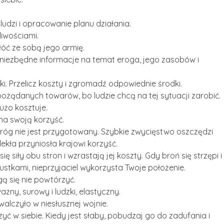
udzi i opracowanie planu działania.
liwościami.
óć ze sobą jego armię.
niezbędne informacje na temat eroga, jego zasobów i
i. Przelicz koszty i zgromadź odpowiednie środki.
ożądanych towarów, bo ludzie chcą na tej sytuacji zarobić.
użo kosztuje.
na swoją korzyść.
 wróg nie jest przygotowany. Szybkie zwycięstwo oszczędzi
lekła przyniosła krajowi korzyść.
ię siły obu stron i wzrastają jej koszty. Gdy broń się strzępi i
ustkami, nieprzyjaciel wykorzysta Twoje położenie.
ą się nie powtórzyć.
ny, surowy i ludzki, elastyczny.
walczyło w niesłusznej wojnie.
zyć w siebie. Kiedy jest słaby, pobudzaj go do zadufania i