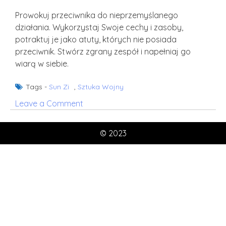
Prowokuj przeciwnika do nieprzemyślanego
działania. Wykorzystaj Swoje cechy i zasoby,
potraktuj je jako atuty, których nie posiada
przeciwnik. Stwórz zgrany zespół i napełniaj go
wiarą w siebie.
Tags -
Sun Zi
,
Sztuka Wojny
on
Leave a Comment
Sun
Zi:
© 2023
Sztuka
Wojny