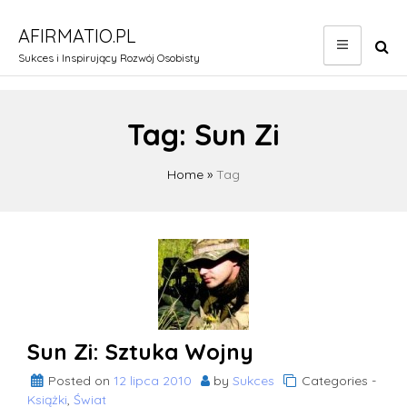
Skip
to
AFIRMATIO.PL
content
Sukces i Inspirujący Rozwój Osobisty
Tag:
Sun Zi
Home
»
Tag
Sun Zi: Sztuka Wojny
Posted on
12 lipca 2010
by
Sukces
Categories -
Książki
,
Świat