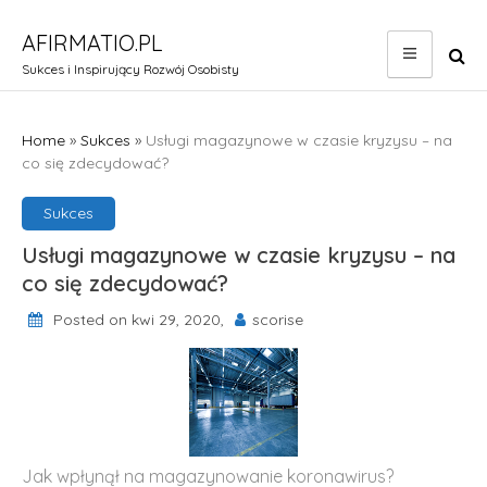
Skip
to
AFIRMATIO.PL
content
Sukces i Inspirujący Rozwój Osobisty
Home
»
Sukces
»
Usługi magazynowe w czasie kryzysu – na
co się zdecydować?
Sukces
Usługi magazynowe w czasie kryzysu – na
co się zdecydować?
Posted on kwi 29, 2020,
scorise
Jak wpłynął na magazynowanie koronawirus?