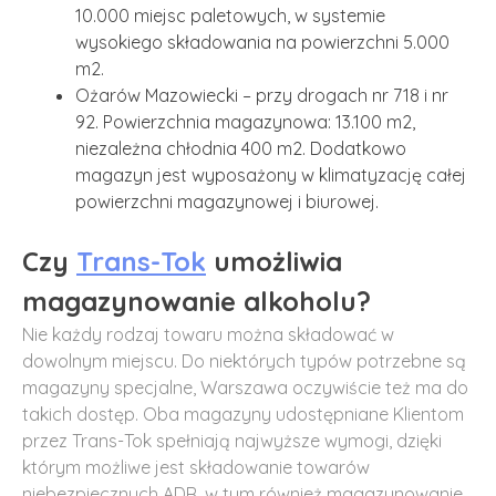
10.000 miejsc paletowych, w systemie
wysokiego składowania na powierzchni 5.000
m2.
Ożarów Mazowiecki – przy drogach nr 718 i nr
92. Powierzchnia magazynowa: 13.100 m2,
niezależna chłodnia 400 m2. Dodatkowo
magazyn jest wyposażony w klimatyzację całej
powierzchni magazynowej i biurowej.
Czy
Trans-Tok
umożliwia
magazynowanie alkoholu?
Nie każdy rodzaj towaru można składować w
dowolnym miejscu. Do niektórych typów potrzebne są
magazyny specjalne, Warszawa oczywiście też ma do
takich dostęp. Oba magazyny udostępniane Klientom
przez Trans-Tok spełniają najwyższe wymogi, dzięki
którym możliwe jest składowanie towarów
niebezpiecznych ADR, w tym również magazynowanie