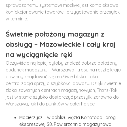
sprawdzonemu systemowi możliwe jest kompleksowe
konfekcjonowanie towarów i przygotowanie przesyłek
w terminie.
Świetnie położony magazyn z
obsługą – Mazowieckie i cały kraj
na wyciągnięcie ręki
Oczywiście najlepiej byłoby znaleźć dobrze położony
budynek magazynu – Warszawa i trasy na resztę kraju
powinny znajdować się możliwie blisko. Taka
centralizacja sprzyja szybkości dowozu. Dzięki świetnie
zlokalizowanych centrach magazynowych, Trans-Tok
jest w stanie szybko dostarczyć przesyłki zarówno do
Warszawy, jak i do punktów w całej Polsce.
Macierzysz – w pobliżu węzła Konotopa i drogi
ekspresowej S8. Powierzchnia magazynowa: