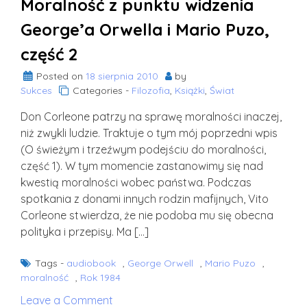
Moralność z punktu widzenia
ma
sprawdzoną
George’a Orwella i Mario Puzo,
drukarnię
część 2
Posted on
18 sierpnia 2010
by
Sukces
Categories -
Filozofia
,
Książki
,
Świat
Don Corleone patrzy na sprawę moralności inaczej,
niż zwykli ludzie. Traktuje o tym mój poprzedni wpis
(O świeżym i trzeźwym podejściu do moralności,
część 1). W tym momencie zastanowimy się nad
kwestią moralności wobec państwa. Podczas
spotkania z donami innych rodzin mafijnych, Vito
Corleone stwierdza, że nie podoba mu się obecna
polityka i przepisy. Ma […]
Tags -
audiobook
,
George Orwell
,
Mario Puzo
,
moralność
,
Rok 1984
on
Leave a Comment