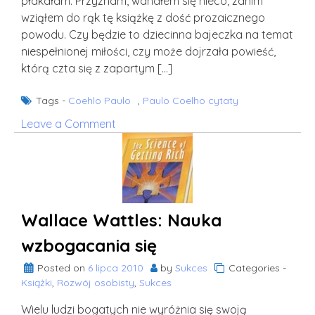
płakałam. Przyznam, wahałem się nieco, zanim
wziąłem do rąk tę książkę z dość prozaicznego
powodu. Czy będzie to dziecinna bajeczka na temat
niespełnionej miłości, czy może dojrzała powieść,
którą czta się z zapartym […]
Tags -
Coehlo Paulo
,
Paulo Coelho cytaty
on
Leave a Comment
Coelho:
O
tym,
kiedy
warto
Wallace Wattles: Nauka
dać
się
wzbogacania się
ponieść
Posted on
6 lipca 2010
by
Sukces
Categories -
szaleństwu
Książki
,
Rozwój osobisty
,
Sukces
Wielu ludzi bogatych nie wyróżnia się swoją