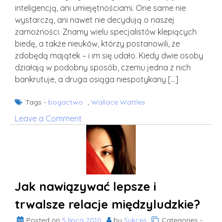
inteligencją, ani umiejętnościami. One same nie
wystarczą, ani nawet nie decydują o naszej
zamożności. Znamy wielu specjalistów klepiących
biedę, a także nieuków, którzy postanowili, że
zdobędą majątek – i im się udało. Kiedy dwie osoby
działają w podobny sposób, czemu jedna z nich
bankrutuje, a druga osiąga niespotykany […]
Tags -
bogactwo
,
Wallace Wattles
on
Leave a Comment
Wallace
Wattles:
Nauka
wzbogacania
się
Jak nawiązywać lepsze i
trwalsze relacje międzyludzkie?
Posted on
5 lipca 2010
by
Sukces
Categories -