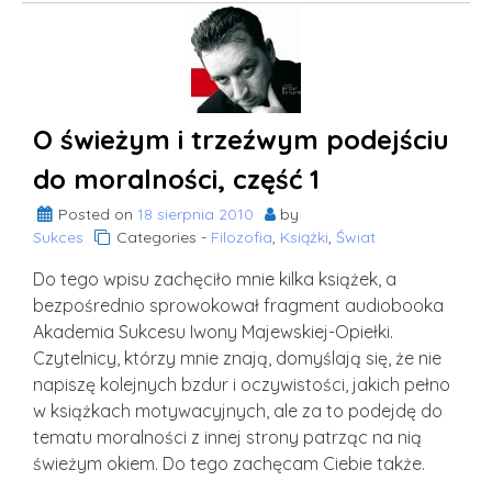
Moralność
z
punktu
widzenia
George’a
O świeżym i trzeźwym podejściu
Orwella
i
do moralności, część 1
Mario
Posted on
18 sierpnia 2010
by
Puzo,
Sukces
Categories -
Filozofia
,
Książki
,
Świat
część
2
Do tego wpisu zachęciło mnie kilka książek, a
bezpośrednio sprowokował fragment audiobooka
Akademia Sukcesu Iwony Majewskiej-Opiełki.
Czytelnicy, którzy mnie znają, domyślają się, że nie
napiszę kolejnych bzdur i oczywistości, jakich pełno
w książkach motywacyjnych, ale za to podejdę do
tematu moralności z innej strony patrząc na nią
świeżym okiem. Do tego zachęcam Ciebie także.