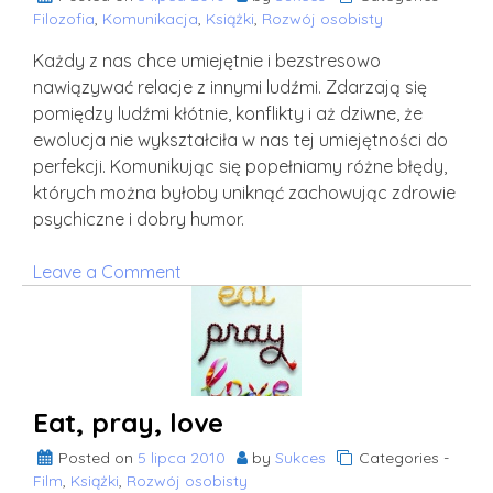
Filozofia
,
Komunikacja
,
Książki
,
Rozwój osobisty
Każdy z nas chce umiejętnie i bezstresowo
nawiązywać relacje z innymi ludźmi. Zdarzają się
pomiędzy ludźmi kłótnie, konflikty i aż dziwne, że
ewolucja nie wykształciła w nas tej umiejętności do
perfekcji. Komunikując się popełniamy różne błędy,
których można byłoby uniknąć zachowując zdrowie
psychiczne i dobry humor.
on
Leave a Comment
Jak
nawiązywać
lepsze
i
trwalsze
Eat, pray, love
relacje
międzyludzkie?
Posted on
5 lipca 2010
by
Sukces
Categories -
Film
,
Książki
,
Rozwój osobisty