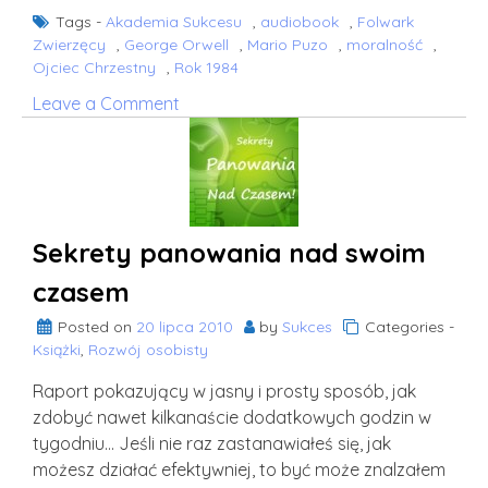
Tags -
Akademia Sukcesu
,
audiobook
,
Folwark
Zwierzęcy
,
George Orwell
,
Mario Puzo
,
moralność
,
Ojciec Chrzestny
,
Rok 1984
on
Leave a Comment
O
świeżym
i
trzeźwym
podejściu
Sekrety panowania nad swoim
do
moralności,
czasem
część
Posted on
20 lipca 2010
by
Sukces
Categories -
1
Książki
,
Rozwój osobisty
Raport pokazujący w jasny i prosty sposób, jak
zdobyć nawet kilkanaście dodatkowych godzin w
tygodniu… Jeśli nie raz zastanawiałeś się, jak
możesz działać efektywniej, to być może znalzałem