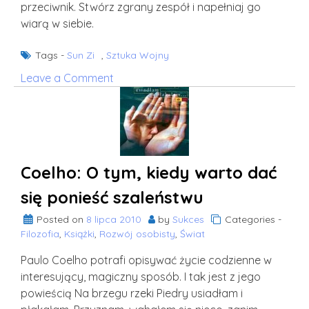
przeciwnik. Stwórz zgrany zespół i napełniaj go
wiarą w siebie.
Tags -
Sun Zi
,
Sztuka Wojny
on
Leave a Comment
Sun
Zi:
Sztuka
Wojny
Coelho: O tym, kiedy warto dać
się ponieść szaleństwu
Posted on
8 lipca 2010
by
Sukces
Categories -
Filozofia
,
Książki
,
Rozwój osobisty
,
Świat
Paulo Coelho potrafi opisywać życie codzienne w
interesujący, magiczny sposób. I tak jest z jego
powieścią Na brzegu rzeki Piedry usiadłam i