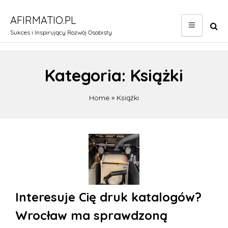
Skip
to
AFIRMATIO.PL
content
Sukces i Inspirujący Rozwój Osobisty
Kategoria:
Książki
Home
»
Książki
Stronicowanie
wpisów
Interesuje Cię druk katalogów?
Wrocław ma sprawdzoną