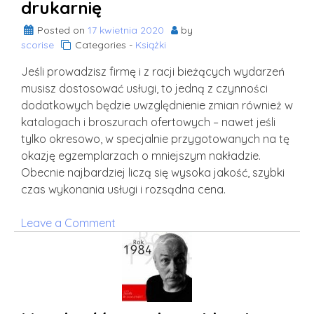
drukarnię
Posted on
17 kwietnia 2020
by
scorise
Categories -
Książki
Jeśli prowadzisz firmę i z racji bieżących wydarzeń
musisz dostosować usługi, to jedną z czynności
dodatkowych będzie uwzględnienie zmian również w
katalogach i broszurach ofertowych – nawet jeśli
tylko okresowo, w specjalnie przygotowanych na tę
okazję egzemplarzach o mniejszym nakładzie.
Obecnie najbardziej liczą się wysoka jakość, szybki
czas wykonania usługi i rozsądna cena.
on
Leave a Comment
Interesuje
Cię
druk
katalogów?
Wrocław