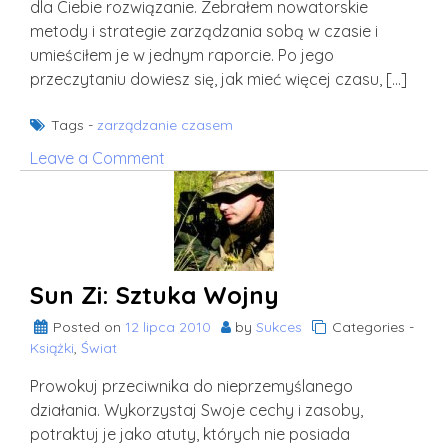
dla Ciebie rozwiązanie. Zebrałem nowatorskie
metody i strategie zarządzania sobą w czasie i
umieściłem je w jednym raporcie. Po jego
przeczytaniu dowiesz się, jak mieć więcej czasu, […]
Tags -
zarządzanie czasem
on
Leave a Comment
Sekrety
panowania
nad
swoim
czasem
Sun Zi: Sztuka Wojny
Posted on
12 lipca 2010
by
Sukces
Categories -
Książki
,
Świat
Prowokuj przeciwnika do nieprzemyślanego
działania. Wykorzystaj Swoje cechy i zasoby,
potraktuj je jako atuty, których nie posiada