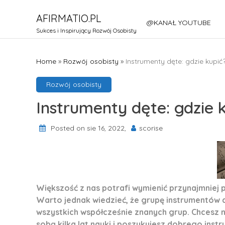
Skip
AFIRMATIO.PL
to
@KANAŁ YOUTUBE
content
Sukces i Inspirujący Rozwój Osobisty
Home
»
Rozwój osobisty
»
Instrumenty dęte: gdzie kupić
Rozwój osobisty
Instrumenty dęte: gdzie 
Posted on sie 16, 2022,
scorise
Większość z nas potrafi wymienić przynajmniej
Warto jednak wiedzieć, że grupę instrumentów d
wszystkich współcześnie znanych grup. Chcesz n
sobą kilka lat nauki i poszukujesz dobrego in