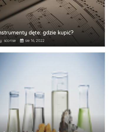
nstrumenty dęte: gdzie kupić?
y: scorise
sie 16, 2022