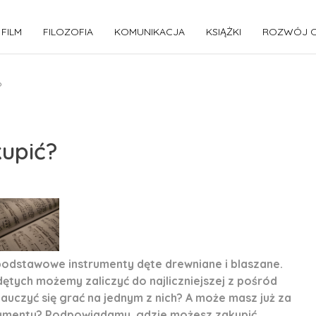
FILM
FILOZOFIA
KOMUNIKACJA
KSIĄŻKI
ROZWÓJ O
?
kupić?
 podstawowe instrumenty dęte drewniane i blaszane.
ętych możemy zaliczyć do najliczniejszej z pośród
auczyć się grać na jednym z nich? A może masz już za
strumentu? Podpowiadamy, gdzie możesz zakupić