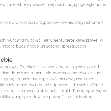
drewniane, wbrew powszechnej opinii, mogą być wykonane z
, ale w większości przypadków również cały instrument
ych, wyróżniamy także
instrumenty dęte klawiszowe.
W
ą miecha bądź innego urządzenia sprężającego.
iebie
ątkowy. To, jaki efekt osiągniemy zależy nie tylko od
ednio dbać o instrument. Ale znaczenie ma również sam
zygodę i zamierzasz kupić swój pierwszy instrument,
 kilka instrumentów i znajdź odpowiedni dla siebie. Cenne
ci, m.in. na różnych stronach i forach. Pamiętaj, że wybór
walifikowany sprzedawca z pewnością będzie służył