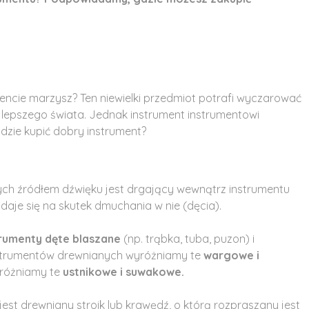
rumencie marzysz? Ten niewielki przedmiot potrafi wyczarować
 lepszego świata. Jednak instrument instrumentowi
gdzie kupić dobry instrument?
ych źródłem dźwięku jest drgający wewnątrz instrumentu
aje się na skutek dmuchania w nie (dęcia).
trumenty dęte blaszane
(np. trąbka, tuba, puzon) i
d instrumentów drewnianych wyróżniamy te
wargowe i
różniamy te
ustnikowe i suwakowe.
st drewniany stroik lub krawędź, o którą rozpraszany jest