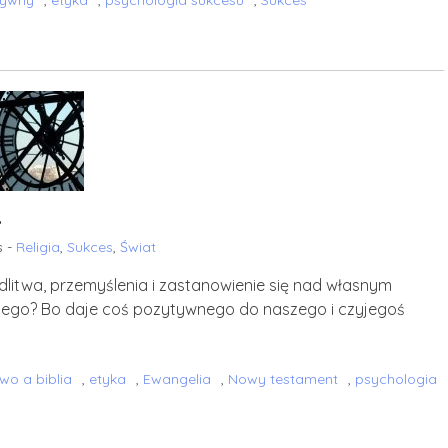
sywny
,
etyka
,
psychologia sukcesu
,
Sukces
…
s -
Religia
,
Sukces
,
Świat
odlitwa, przemyślenia i zastanowienie się nad własnym
aczego? Bo daje coś pozytywnego do naszego i czyjegoś
o a biblia
,
etyka
,
Ewangelia
,
Nowy testament
,
psychologia