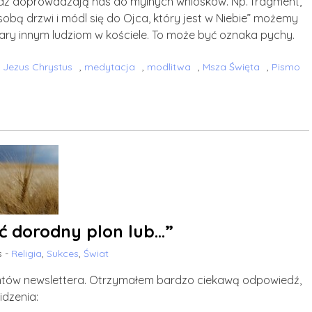
e raz doprowadzają nas do mylnych wniosków. Np. fragment,
obą drzwi i módl się do Ojca, który jest w Niebie” możemy
iary innym ludziom w kościele. To może być oznaka pychy.
,
Jezus Chrystus
,
medytacja
,
modlitwa
,
Msza Święta
,
Pismo
ć dorodny plon lub…”
s -
Religia
,
Sukces
,
Świat
entów newslettera. Otrzymałem bardzo ciekawą odpowiedź,
dzenia: