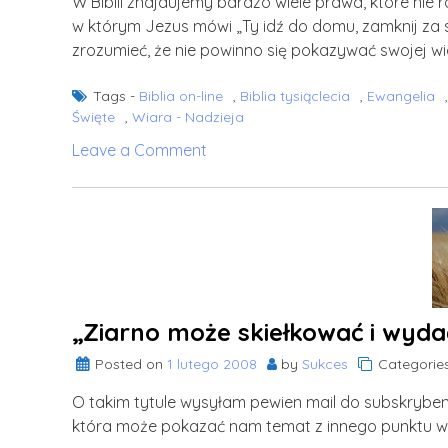
W Biblii znajdujemy bardzo wiele prawd, które ni
w którym Jezus mówi „Ty idź do domu, zamknij za s
zrozumieć, że nie powinno się pokazywać swojej w
Tags -
Biblia on-line
,
Biblia tysiąclecia
,
Ewangelia
Święte
,
Wiara - Nadzieja
on
Leave a Comment
Jak
najlepiej
analizować
Pismo
Święte?
„Ziarno może skiełkować i wyda
Posted on
1 lutego 2008
by
Sukces
Categorie
O takim tytule wysyłam pewien mail do subskryb
która może pokazać nam temat z innego punktu wi