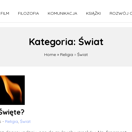
FILM
FILOZOFIA
KOMUNIKACJA
KSIĄŻKI
ROZWÓJ O
Kategoria:
Świat
Home
»
Religia
»
Świat
Święte?
s -
Religia
,
Świat