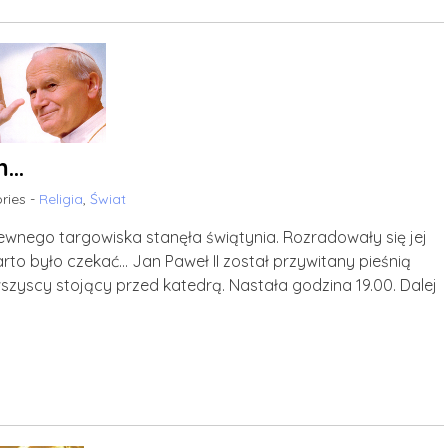
em…
ries -
Religia
,
Świat
pewnego targowiska stanęła świątynia. Rozradowały się jej
rto było czekać… Jan Paweł II został przywitany pieśnią
 wszyscy stojący przed katedrą. Nastała godzina 19.00. Dalej