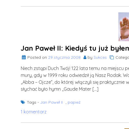
Czas,
to
Twój
największy
skarb…
Jan Paweł II: Kiedyś tu już był
Posted on
29 stycznia 2008
by
Sukces
Catego
Niech zstąpi Duch Twój! 122 lata temu na miejscu 
mury, gdy w 1999 roku odwiedził ją Nasz Rodak. Wa
„Abba – Ojcze”, do której włączyli się praktycznie
słychać było hymn „Gaude Mater […]
Tags -
Jan Paweł II
,
papież
do
1 komentarz
Jan
Paweł