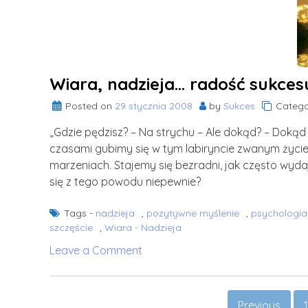
II:
Kiedyś
tu
już
byłem…
Wiara, nadzieja… radość sukces
Posted on
29 stycznia 2008
by
Sukces
Catego
„Gdzie pędzisz? – Na strychu – Ale dokąd? – Dokąd 
czasami gubimy się w tym labiryncie zwanym życ
marzeniach. Stajemy się bezradni, jak często wyda
się z tego powodu niepewnie?
Tags -
nadzieja
,
pozytywne myślenie
,
psychologia
szczęście
,
Wiara - Nadzieja
on
Leave a Comment
Wiara,
nadzieja…
Stronicowanie
radość
Previous
1