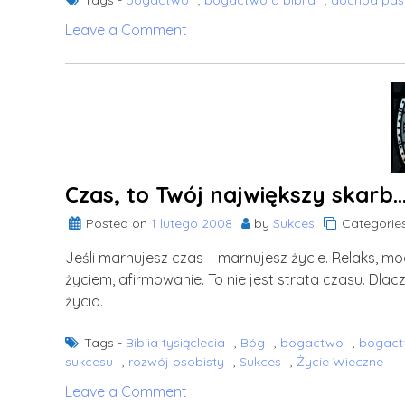
Tags -
bogactwo
,
bogactwo a biblia
,
dochód pa
on
Leave a Comment
Pieniądze
bez
pracy
a
etyka
Czas, to Twój największy skarb
Posted on
1 lutego 2008
by
Sukces
Categorie
Jeśli marnujesz czas – marnujesz życie. Relaks, m
życiem, afirmowanie. To nie jest strata czasu. Dl
życia.
Tags -
Biblia tysiąclecia
,
Bóg
,
bogactwo
,
bogactw
sukcesu
,
rozwój osobisty
,
Sukces
,
Życie Wieczne
on
Leave a Comment