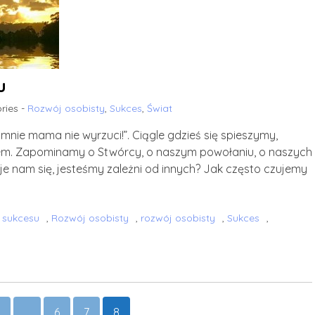
u
ries -
Rozwój osobisty
,
Sukces
,
Świat
mnie mama nie wyrzuci!”. Ciągle gdzieś się spieszymy,
iem. Zapominamy o Stwórcy, o naszym powołaniu, o naszych
je nam się, jesteśmy zależni od innych? Jak często czujemy
 sukcesu
,
Rozwój osobisty
,
rozwój osobisty
,
Sukces
,
…
6
7
8