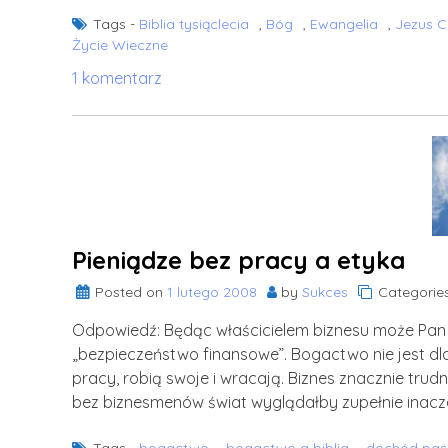
Tags -
Biblia tysiąclecia
,
Bóg
,
Ewangelia
,
Jezus C
Życie Wieczne
do
1 komentarz
„Ziarno
może
skiełkować
i
wydać
dorodny
plon
Pieniądze bez pracy a etyka
lub…”
Posted on
1 lutego 2008
by
Sukces
Categorie
Odpowiedź: Będąc właścicielem biznesu może Pan 
„bezpieczeństwo finansowe”. Bogactwo nie jest dla
pracy, robią swoje i wracają. Biznes znacznie trudnie
bez biznesmenów świat wyglądałby zupełnie inaczej