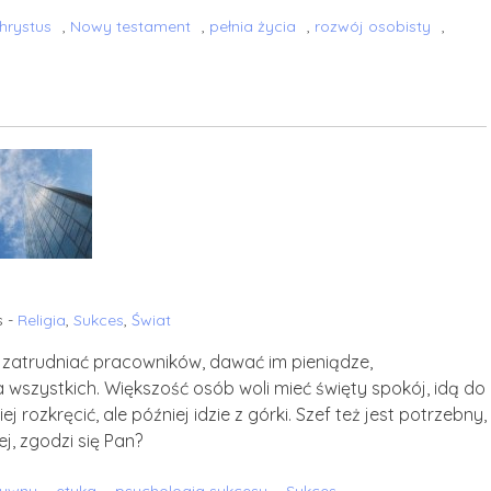
hrystus
,
Nowy testament
,
pełnia życia
,
rozwój osobisty
,
s -
Religia
,
Sukces
,
Świat
zatrudniać pracowników, dawać im pieniądze,
 wszystkich. Większość osób woli mieć święty spokój, idą do
j rozkręcić, ale później idzie z górki. Szef też jest potrzebny,
, zgodzi się Pan?