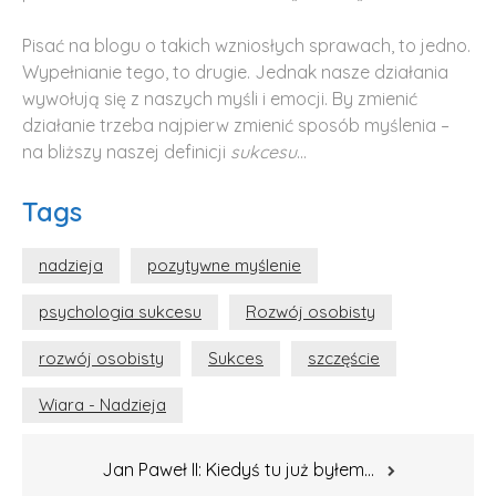
Pisać na blogu o takich wzniosłych sprawach, to jedno.
Wypełnianie tego, to drugie. Jednak nasze działania
wywołują się z naszych myśli i emocji. By zmienić
działanie trzeba najpierw zmienić sposób myślenia –
na bliższy naszej definicji
sukcesu
…
Tags
nadzieja
pozytywne myślenie
psychologia sukcesu
Rozwój osobisty
rozwój osobisty
Sukces
szczęście
Wiara - Nadzieja
Nawigacja
Jan Paweł II: Kiedyś tu już byłem…
wpisu