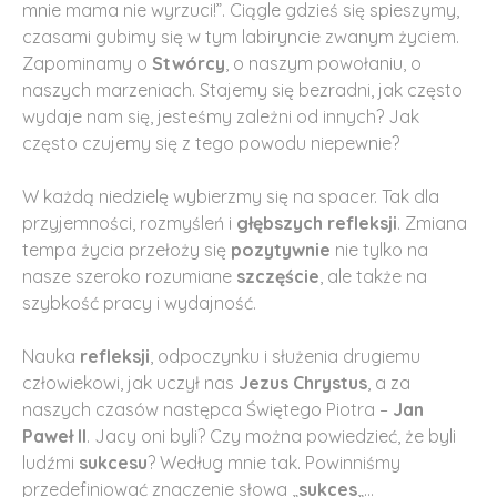
mnie mama nie wyrzuci!”. Ciągle gdzieś się spieszymy,
czasami gubimy się w tym labiryncie zwanym życiem.
Zapominamy o
Stwórcy
, o naszym powołaniu, o
naszych marzeniach. Stajemy się bezradni, jak często
wydaje nam się, jesteśmy zależni od innych? Jak
często czujemy się z tego powodu niepewnie?
W każdą niedzielę wybierzmy się na spacer. Tak dla
przyjemności, rozmyśleń i
głębszych refleksji
. Zmiana
tempa życia przełoży się
pozytywnie
nie tylko na
nasze szeroko rozumiane
szczęście
, ale także na
szybkość pracy i wydajność.
Nauka
refleksji
, odpoczynku i służenia drugiemu
człowiekowi, jak uczył nas
Jezus Chrystus
, a za
naszych czasów następca Świętego Piotra –
Jan
Paweł II
. Jacy oni byli? Czy można powiedzieć, że byli
ludźmi
sukcesu
? Według mnie tak. Powinniśmy
przedefiniować znaczenie słowa „
sukces
„…