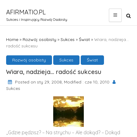
Skip
to
AFIRMATIO.PL
content
Sukces i Inspirujący Rozwój Osobisty
Home
»
Rozwój osobisty
»
Sukces
»
Świat
»
Wiara, nadzieja…
radość sukcesu
Rozwój osobisty
Sukces
Świat
Wiara, nadzieja… radość sukcesu
Posted on sty 29, 2008, Modified : cze 10, 2010
Sukces
„Gdzie pędzisz? – Na strychu – Ale dokąd? – Dokąd