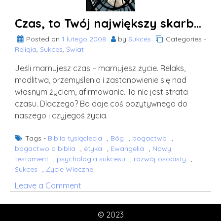
i
wydać
Czas, to Twój największy skarb…
dorodny
plon
Posted on
1 lutego 2008
by
Sukces
Categories -
Religia
,
Sukces
lub…”
,
Świat
Jeśli marnujesz czas – marnujesz życie. Relaks,
modlitwa, przemyślenia i zastanowienie się nad
własnym życiem, afirmowanie. To nie jest strata
czasu. Dlaczego? Bo daje coś pozytywnego do
naszego i czyjegoś życia.
Tags -
Biblia tysiąclecia
,
Bóg
,
bogactwo
,
bogactwo a biblia
,
etyka
,
Ewangelia
,
Nowy
testament
,
psychologia sukcesu
,
rozwój osobisty
,
Sukces
,
Życie Wieczne
on
Leave a Comment
Czas,
to
© 2023
Twój