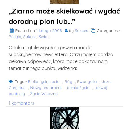
Święte?
„Ziarno może skiełkować i wydać
dorodny plon lub…”
Posted on
1 lutego 2008
by
Sukces
Categories -
Religia
,
Sukces
,
Świat
O takim tytule wysyłam pewien mail do
subskrybentów newslettera. Otrzymałem bardzo
ciekawą odpowiedź, która może pokazać nam
temat z innego punktu widzenia:
Tags -
Biblia tysiąclecia
,
Bóg
,
Ewangelia
,
Jezus
Chrystus
,
Nowy testament
,
pełnia życia
,
rozwój
osobisty
,
Życie Wieczne
do
1 komentarz
„Ziarno
może
skiełkować