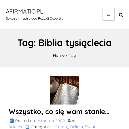
Skip
to
AFIRMATIO.PL
content
Sukces i Inspirujący Rozwój Osobisty
Tag:
Biblia tysiąclecia
Home
»
Tag
Wszystko, co się wam stanie…
Posted on
14 marca 2009
by
Sukces
Categories -
Cytaty
,
Religia
,
Świat