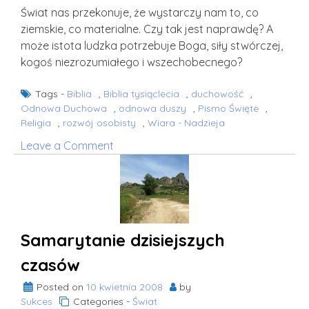
Świat nas przekonuje, że wystarczy nam to, co
ziemskie, co materialne. Czy tak jest naprawdę? A
może istota ludzka potrzebuje Boga, siły stwórczej,
kogoś niezrozumiałego i wszechobecnego?
Tags -
Biblia
,
Biblia tysiąclecia
,
duchowość
,
Odnowa Duchowa
,
odnowa duszy
,
Pismo Święte
,
Religia
,
rozwój osobisty
,
Wiara - Nadzieja
on
Leave a Comment
Czy
Bóg
jest
nam
potrzebny
Samarytanie dzisiejszych
do
szczęścia?
czasów
Posted on
10 kwietnia 2008
by
Sukces
Categories -
Świat