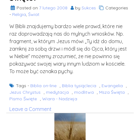
Posted on
7 lutego 2008
by
Sukces
Categories
-
Religia
,
Świat
W Biblii znajdujemy bardzo wiele prawd, które nie
raz doprowadzają nas do mylnych wniosków. Np.
fragment, w którym Jezus mówi „Ty idź do domu,
zamknij za sobą drzwi i módl się do Ojca, który jest
w Niebie” możemy zrozumieć, że nie powinno się
pokazywać swojej wiary innym ludziom w kościele.
To może być oznaka pychy.
Tags -
Biblia on-line
,
Biblia tysiąclecia
,
Ewangelia
,
Jezus Chrystus
,
medytacja
,
modlitwa
,
Msza Święta
,
Pismo Święte
,
Wiara - Nadzieja
on
Leave a Comment
Jak
najlepiej
analizować
Pismo