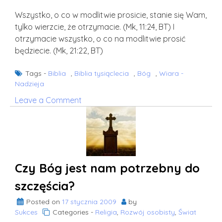
Wszystko, o co w modlitwie prosicie, stanie się Wam,
tylko wierzcie, że otrzymacie. (Mk, 11:24, BT) I
otrzymacie wszystko, o co na modlitwie prosić
będziecie. (Mk, 21:22, BT)
Tags -
Biblia
,
Biblia tysiąclecia
,
Bóg
,
Wiara -
Nadzieja
on
Leave a Comment
Wszystko,
co
się
wam
stanie…
Czy Bóg jest nam potrzebny do
szczęścia?
Posted on
17 stycznia 2009
by
Sukces
Categories -
Religia
,
Rozwój osobisty
,
Świat