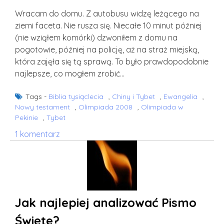
Wracam do domu. Z autobusu widzę leżącego na
ziemi faceta. Nie rusza się. Niecałe 10 minut później
(nie wziąłem komórki) dzwoniłem z domu na
pogotowie, później na policję, aż na straż miejską,
która zajęła się tą sprawą. To było prawdopodobnie
najlepsze, co mogłem zrobić…
Tags -
Biblia tysiąclecia
,
Chiny i Tybet
,
Ewangelia
,
Nowy testament
,
Olimpiada 2008
,
Olimpiada w
Pekinie
,
Tybet
do
1 komentarz
Samarytanie
dzisiejszych
czasów
Jak najlepiej analizować Pismo
Święte?