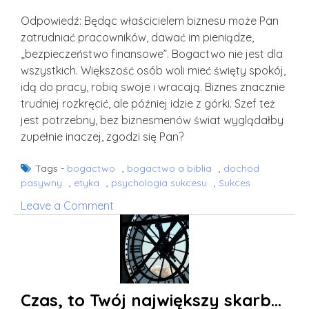
Odpowiedź: Będąc właścicielem biznesu może Pan
zatrudniać pracowników, dawać im pieniądze,
„bezpieczeństwo finansowe”. Bogactwo nie jest dla
wszystkich. Większość osób woli mieć święty spokój,
idą do pracy, robią swoje i wracają. Biznes znacznie
trudniej rozkręcić, ale później idzie z górki. Szef też
jest potrzebny, bez biznesmenów świat wyglądałby
zupełnie inaczej, zgodzi się Pan?
Tags -
bogactwo
,
bogactwo a biblia
,
dochód
pasywny
,
etyka
,
psychologia sukcesu
,
Sukces
on
Leave a Comment
Pieniądze
bez
pracy
a
etyka
Czas, to Twój największy skarb…