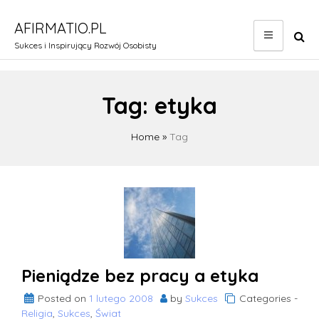
Skip
to
AFIRMATIO.PL
content
Sukces i Inspirujący Rozwój Osobisty
Tag:
etyka
Home
»
Tag
Pieniądze bez pracy a etyka
Posted on
1 lutego 2008
by
Sukces
Categories -
Religia
,
Sukces
,
Świat