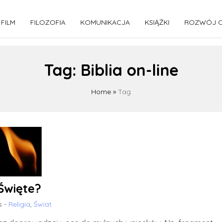
FILM
FILOZOFIA
KOMUNIKACJA
KSIĄŻKI
ROZWÓJ O
Tag:
Biblia on-line
Home
»
Tag
Święte?
s -
Religia
,
Świat