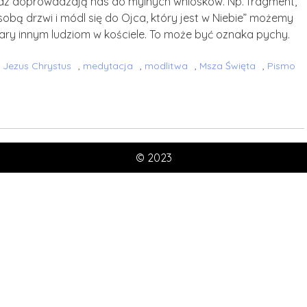
e raz doprowadzają nas do mylnych wniosków. Np. fragment,
obą drzwi i módl się do Ojca, który jest w Niebie” możemy
iary innym ludziom w kościele. To może być oznaka pychy.
,
Jezus Chrystus
,
medytacja
,
modlitwa
,
Msza Święta
,
Pismo
© 2023