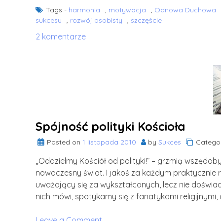
Tags -
harmonia
,
motywacja
,
Odnowa Duchowa
sukcesu
,
rozwój osobisty
,
szczęście
do
2 komentarze
Cyrk
motyli
Spójność polityki Kościoła
Posted on
1 listopada 2010
by
Sukces
Categor
„Oddzielmy Kościół od polityki!” – grzmią wszędob
nowoczesny świat. I jakoś za każdym praktycznie ra
uważający się za wykształconych, lecz nie doświad
nich mówi, spotykamy się z fanatykami religijnymi,
on
Leave a Comment