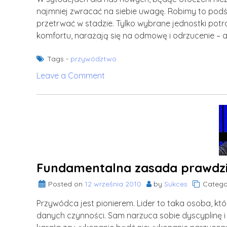
najmniej zwracać na siebie uwagę. Robimy to podś
przetrwać w stadzie. Tylko wybrane jednostki pot
komfortu, narażają się na odmowę i odrzucenie – a
Tags -
przywództwo
on
Leave a Comment
Na
co
może
sobie
pozwolić
doskonały
przywódca?
Fundamentalna zasada prawdz
Posted on
12 września 2010
by
Sukces
Catego
Przywódca jest pionierem. Lider to taka osoba, kt
danych czynności. Sam narzuca sobie dyscyplinę i 