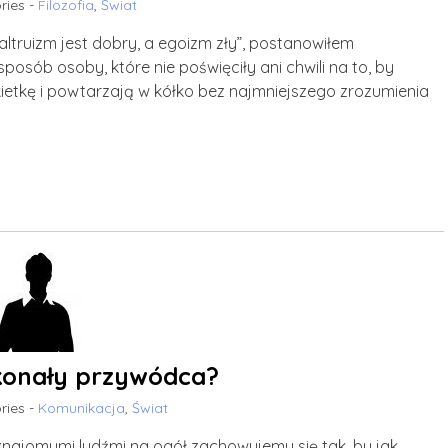
ries -
Filozofia
,
Świat
ltruizm jest dobry, a egoizm zły”, postanowiłem
posób osoby, które nie poświęciły ani chwili na to, by
ietkę i powtarzają w kółko bez najmniejszego zrozumienia
konały przywódca?
ries -
Komunikacja
,
Świat
najomymi ludźmi na ogół zachowujemy się tak, by jak