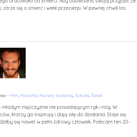
ego uratowała od śmierci. Aby udowodnić swoją przyjaźć ze
otrze się o śmierć i wiele przecierpi. W pewnej chwili los
ies -
Film
,
Filozofia
,
Rozwój osobisty
,
Sukces
,
Świat
o młodym mężczyźnie nie posiadającym rąk i nóg. W
 którzy go inspirują i dają siłę do działania. Staje się
dziłby się nawet w pełni zdrowy człowiek. Polecam ten 20-