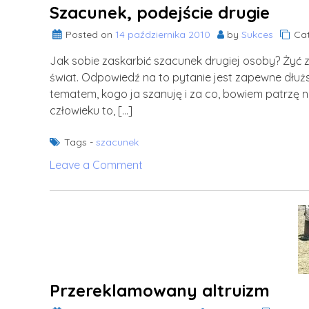
Szacunek, podejście drugie
Posted on
14 października 2010
by
Sukces
Cat
Jak sobie zaskarbić szacunek drugiej osoby? Żyć 
świat. Odpowiedź na to pytanie jest zapewne dłuższa 
tematem, kogo ja szanuję i za co, bowiem patrzę n
człowieku to, […]
Tags -
szacunek
on
Leave a Comment
Szacunek,
podejście
drugie
Przereklamowany altruizm