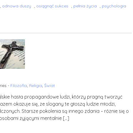
,
odnowa duszy
,
osiągnąć sukces
,
pełnia życia
,
psychologia
ies -
Filozofia
,
Religia
,
Świat
ylskie hasła propagandowe ludzi, którzy pragną tworzyć
zem okazuje się, że slogany te głoszą ludzie młodzi,
czonych. Starsze pokolenia są innego zdania – różnie się o
 osobami żyjącymi mentalnie […]