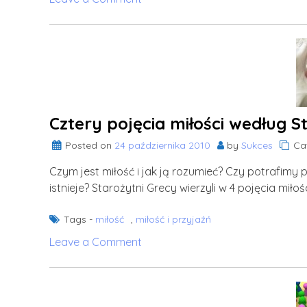
Spójność
polityki
Kościoła
Cztery pojęcia miłości według 
Posted on
24 października 2010
by
Sukces
Ca
Czym jest miłość i jak ją rozumieć? Czy potrafimy 
istnieje? Starożytni Grecy wierzyli w 4 pojęcia mił
Tags -
miłość
,
miłość i przyjaźń
on
Leave a Comment
Cztery
pojęcia
miłości