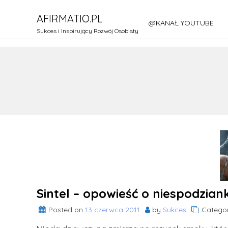
Skip
AFIRMATIO.PL
to
@KANAŁ YOUTUBE
content
Sukces i Inspirujący Rozwój Osobisty
Sintel – opowieść o niespodzian
Posted on
13 czerwca 2011
by
Sukces
Categor