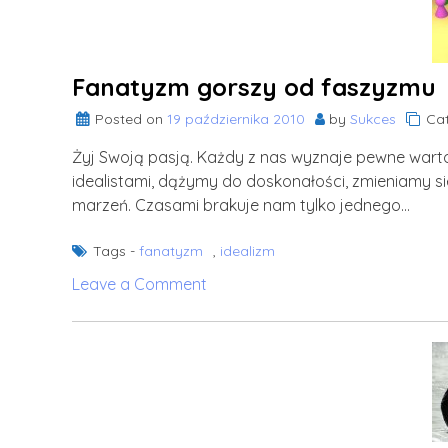
według
Starożytnych
Greków
Fanatyzm gorszy od faszyzmu
Posted on
19 października 2010
by
Sukces
Cat
Żyj Swoją pasją. Każdy z nas wyznaje pewne wartoś
idealistami, dążymy do doskonałości, zmieniamy si
marzeń. Czasami brakuje nam tylko jednego…
Tags -
fanatyzm
,
idealizm
on
Leave a Comment
Fanatyzm
gorszy
od
faszyzmu