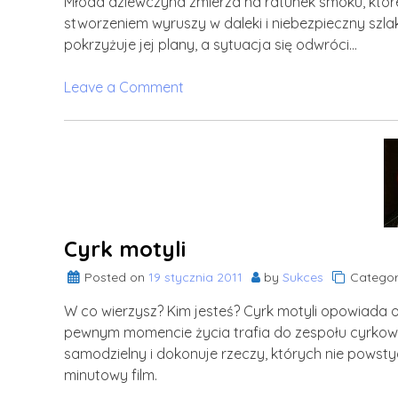
Młoda dziewczyna zmierza na ratunek smoku, któr
stworzeniem wyruszy w daleki i niebezpieczny szlak, 
pokrzyżuje jej plany, a sytuacja się odwróci…
on
Leave a Comment
Sintel
–
opowieść
o
niespodziankach
losu
Cyrk motyli
Posted on
19 stycznia 2011
by
Sukces
Categor
W co wierzysz? Kim jesteś? Cyrk motyli opowiada 
pewnym momencie życia trafia do zespołu cyrkowców,
samodzielny i dokonuje rzeczy, których nie powsty
minutowy film.