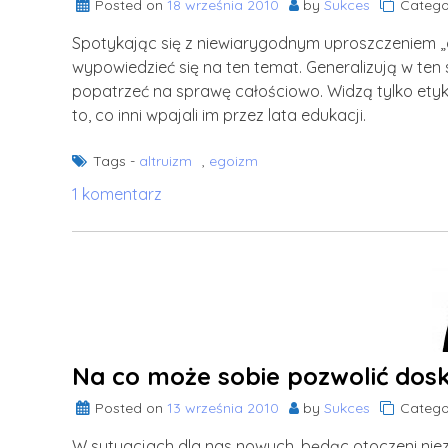
Posted on
18 września 2010
by
Sukces
Catego
Spotykając się z niewiarygodnym uproszczeniem „a
wypowiedzieć się na ten temat. Generalizują w ten s
popatrzeć na sprawę całościowo. Widzą tylko etyk
to, co inni wpajali im przez lata edukacji.
Tags -
altruizm
,
egoizm
do
1 komentarz
Przereklamowany
altruizm
Na co może sobie pozwolić dos
Posted on
13 września 2010
by
Sukces
Catego
W sytuacjach dla nas nowych, będąc otoczeni niez