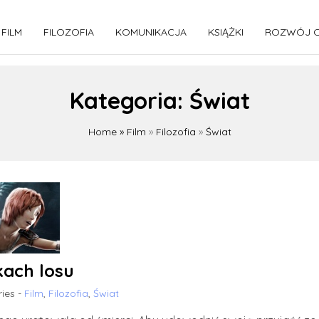
FILM
FILOZOFIA
KOMUNIKACJA
KSIĄŻKI
ROZWÓJ O
Kategoria:
Świat
Home
»
Film
»
Filozofia
»
Świat
kach losu
ies -
Film
,
Filozofia
,
Świat