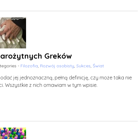
Starożytnych Greków
tegories -
Filozofia
,
Rozwój osobisty
,
Sukces
,
Świat
podać jej jednoznaczną, pełną definicję, czy może taka nie
ości. Wszystkie z nich omawiam w tym wpisie.