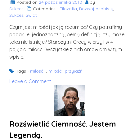
Posted on
24 października 2010
by
Sukces
Categories -
Filozofia
,
Rozwój osobisty
,
Sukces
,
Świat
Czym jest miłość i jak ją rozumieć? Czy potrafimy
podać jej jednoznaczną, pełną definicję, czy może
taka nie istnieje? Starożytni Grecy wierzyli w 4
pojęcia miłości. Wszystkie z nich omawiam w tym
wpisie.
Tags -
miłość
,
miłość i przyjaźń
on
Leave a Comment
Cztery
pojęcia
miłości
według
Starożytnych
Rozświetlić Ciemność. Jestem
Greków
Legendą.