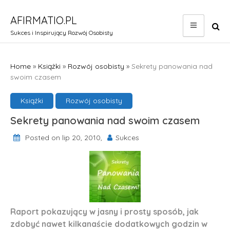
Skip
to
AFIRMATIO.PL
content
Sukces i Inspirujący Rozwój Osobisty
Home
»
Książki
»
Rozwój osobisty
»
Sekrety panowania nad
swoim czasem
Książki
Rozwój osobisty
Sekrety panowania nad swoim czasem
Posted on lip 20, 2010,
Sukces
Raport pokazujący w jasny i prosty sposób, jak
zdobyć nawet kilkanaście dodatkowych godzin w