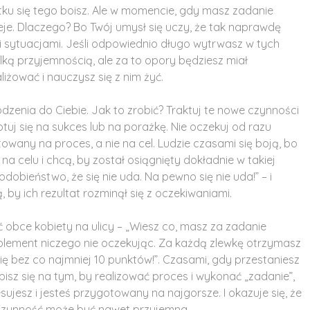
ku się tego boisz. Ale w momencie, gdy masz zadanie
eje. Dlaczego? Bo Twój umysł się uczy, że tak naprawdę
mi sytuacjami. Jeśli odpowiednio długo wytrwasz w tych
elką przyjemnością, ale za to opory będziesz miał
iżować i nauczysz się z nim żyć.
hodzenia do Ciebie. Jak to zrobić? Traktuj te nowe czynności
uj się na sukces lub na porażkę. Nie oczekuj od razu
owany na proces, a nie na cel. Ludzie czasami się boją, bo
 na celu i chcą, by został osiągnięty dokładnie w takiej
odobieństwo, że się nie uda. Na pewno się nie uda!” – i
, by ich rezultat rozminął się z oczekiwaniami.
bce kobiety na ulicy – „Wiesz co, masz za zadanie
plement niczego nie oczekując. Za każdą zlewkę otrzymasz
się bez co najmniej 10 punktów!”. Czasami, gdy przestaniesz
sz się na tym, by realizować proces i wykonać „zadanie”,
sujesz i jesteś przygotowany na najgorsze. I okazuje się, że
 czynność może być nawet przyjemna.