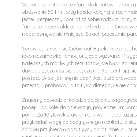
Wykonując chłodne telefony do klientów na począt
obdzwonić 50 firm, przy każdej kolejnej strach mal
jesteś bezpieczny i potrafisz sobie radzić z różny
fachu, to może coldcalling nie będzie dla Ciebie wi
nieporównywalnie mniejsze. Strach przestanie paral
Spraw, by strach się Ciebie bał. By lękał się przyc
jako niesamowite i emocjonujące wyzwanie. Przygot
najlepszych możliwych rezultatów, ale bądź zorient
dywagują, czy coś się uda, czy nie. Koncentrują się
postaci. „A co, jeśli się nie uda? Jest duże prawdop
przestają próbować, a to tylko dlatego, że nie chcą
Znajomy powiedział koledze bojącemu zagadywać o
podejść po kolei do dziewczyn, powiedzieć im kom
punkt. Za 10 zlewek stawiam Ci piwo. I nie pokazuj 
przykładać wagę do pozytywnego rezultatu, a skupi
sprawy przybierają pozytywny obrót. Mniej się stre
właściwie nie było czego się obawiać. Że ta nowa