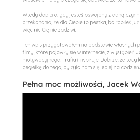
Wtedy dopiero, gdy jesteś oswojony z daną czynno
przekonania, że dla Ciebie to pestka, bo robiłeś ju
więc nic Cię nie zadziwi.
Ten wpis przygotowałem na podstawie własnych 
filmy, które pojawiły się w internecie, z wystąpie
motywacyjnego. Trafia i inspiruje. Dobrze, że tacy
cegiełkę do tego, by żyło nam się lepiej na codzień.
Pełna moc możliwości, Jacek Wa