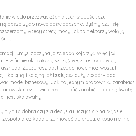
nie w celu przezwyciężania tych słabości, czyli
 ją poszerzyć o nowe doświadczenia. Byśmy czuli się
zszerzamy wtedy strefę mocy, jak to niektórzy wolą ją
śniej.
ocji, umysł zaczyna je ze sobą kojarzyć. Więc jeśli
nie w firmie okazało się szczęśliwe, zmieniasz swoją
rasznego. Zaczynasz dostrzegać nowe możliwości. I
 I kolejną, i kolejną, aż budujesz duży zespół – pod
likować model biznesowy. Jak na jednym pracowniku zarabiasz
stanowisku też powinieneś potrafić zarobić podobną kwotę.
 i jest skalowalny.
była to dobra czy zła decyzja i uczysz się na błędzie.
mi zespołu oraz kogo przyjmować do pracy, a kogo nie i na