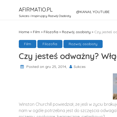
Skip
AFIRMATIO.PL
to
@KANAŁ YOUTUBE
content
Sukces i Inspirujący Rozwój Osobisty
Home
»
Film
»
Filozofia
»
Rozwój osobisty
»
Czy jesteś 
Film
Filozofia
Rozwój osobisty
Czy jesteś odważny? Włą
Posted on gru 25, 2014,
Sukces
Winston Churchill powiedział, że jeśli w życiu brak
nam w ogóle potrzebna jest do szczęścia odwaga
niczemu, spokojnie, bezpiecznie, sielankowo?