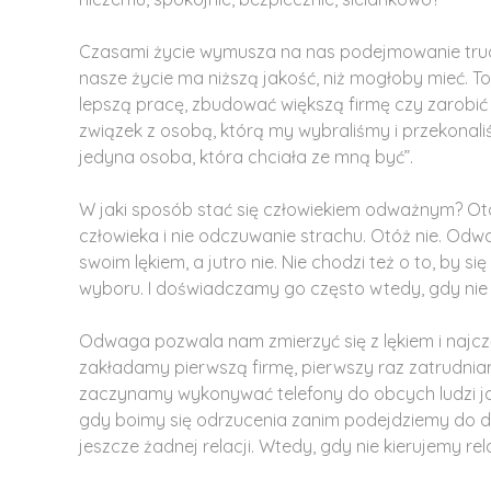
Czasami życie wymusza na nas podejmowanie trud
nasze życie ma niższą jakość, niż mogłoby mieć. 
lepszą pracę, zbudować większą firmę czy zarobi
związek z osobą, którą my wybraliśmy i przekonaliśmy
jedyna osoba, która chciała ze mną być”.
W jaki sposób stać się człowiekiem odważnym? Ot
człowieka i nie odczuwanie strachu. Otóż nie. Od
swoim lękiem, a jutro nie. Nie chodzi też o to, by 
wyboru. I doświadczamy go często wtedy, gdy nie
Odwaga pozwala nam zmierzyć się z lękiem i najczę
zakładamy pierwszą firmę, pierwszy raz zatrudnia
zaczynamy wykonywać telefony do obcych ludzi ja
gdy boimy się odrzucenia zanim podejdziemy do d
jeszcze żadnej relacji. Wtedy, gdy nie kierujemy re