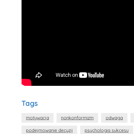
Tags
motywacja
nonkonformizm
odwaga
podejmowanie decyzji
psychologia sukcesu