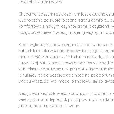
Jak sobie z tym radzić?
Chyba najlepszym rozwiązaniem jest aktywne działa
wychodzenie ze swojej obecnej strefy komfortu, by
komfortowo z nowymi czynnościami i decyzjami. Ro
nazywać. Ponieważ wtedy możemy więcej, niż wcze
Kiedy wykonujesz nowe czynności i doświadczasz em
zatrudnienie pierwszego pracownika i jego utrzyma
mentalność. Zauważasz, że to tak naprawdę nic st
zazwyczaj zatrudniasz nową osobę jeszcze szybciej.
warunkiem, że stale się uczysz i potrafisz multip
15 tysięcy, to dołączając kolejnego na podobnym 
Wtedy wiesz, że Twój model biznesowy się sprawdza
Kiedy zwalniasz człowieka zauważasz z czasem, czy 
Wiesz już trochę lepiej, jak postępować z członka
jakie symptomy zwracać uwagę.