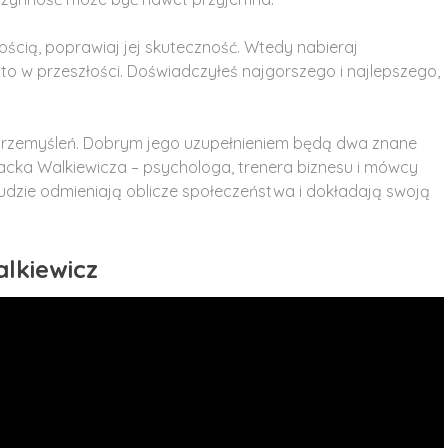
ścią, poprawiaj jej skuteczność. Wtedy nabieraj
ż to w przeszłości. Doświadczyłeś najgorszego i najlepszego,
przemyśleń. Dobrym jego uzupełnieniem będą dwa znane
ń Jacka Walkiewicza – psychologa, trenera biznesu i mówcy
 ludzie odmieniają oblicze społeczeństwa i dokładają swoją
lkiewicz