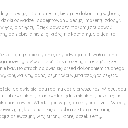
nych decyzji. Do momentu, kiedy nie dokonamy wyboru,
To dzięki odwadze i podejmowaniu decyzji możemy zdobyć
ć więcej pieniędzy. Dzięki odwadze możemy zbudować
 do siebie, a nie z tą, której nie kochamy, ale „jest to
óż zadajmy sobie pytanie, czy odwaga to trwała cecha
wagi możemy doświadczać. Dziś możemy zmierzyć się ze
się nie bać. Bo strach pojawia się przed dokonaniem trudnego
 wykonywaliśmy danej czynności wystarczająco często.
ściej pojawia się, gdy robimy coś pierwszy raz. Wtedy, gdy
my lub zwalniamy pracownika, gdy zmieniamy uczelnię lub
ko handlowiec. Wtedy, gdy występujemy publicznie. Wtedy,
ziewczyny, która nam się podoba i z którą nie mamy
lacji z dziewczyną w tę stronę, której oczekujemy.