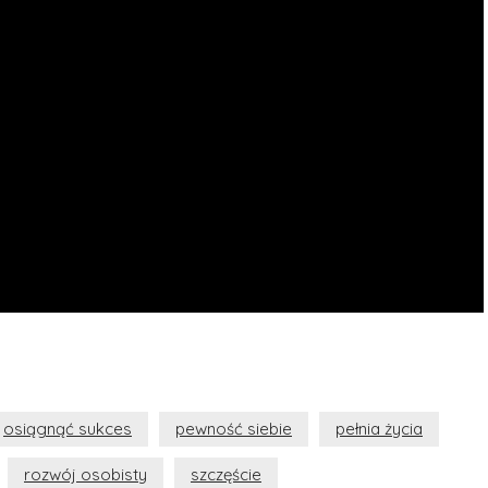
osiągnąć sukces
pewność siebie
pełnia życia
rozwój osobisty
szczęście