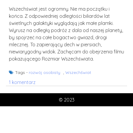
Wszechświat jest ogromny. Nie ma początku i
końca. Z odpowiedniej odległości biliardów lat
świetlnych galaktyki wyglądają jak małe plamki.
Wyrusz na odległą podróż z dala od naszej planety,
by spojrzeć na całe bogactwo gwiazd, drogi
mlecznej. To zapierający dech w piersiach,
niewiarygodny widok. Zachęcam do obejrzenia filmu
pokazującego Rozmiar Wszechświata.
Tags -
rozwój osobisty
,
Wszechświat
do
1 komentarz
Rozmiar
Wszechświata
© 2023