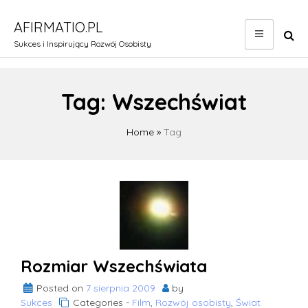
Skip
to
AFIRMATIO.PL
content
Sukces i Inspirujący Rozwój Osobisty
Tag:
Wszechświat
Home
»
Tag
Rozmiar Wszechświata
Posted on
7 sierpnia 2009
by
Sukces
Categories -
Film
,
Rozwój osobisty
,
Świat