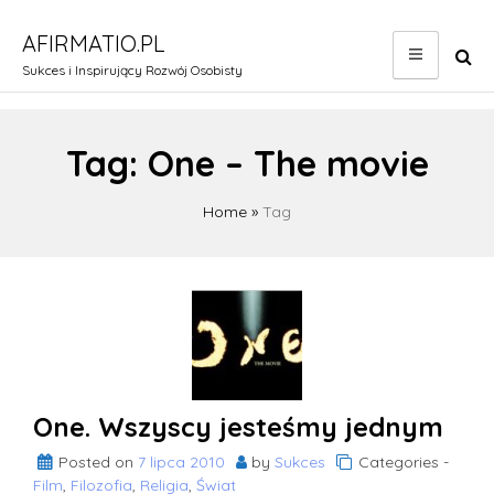
Skip
to
AFIRMATIO.PL
content
Sukces i Inspirujący Rozwój Osobisty
Tag:
One – The movie
Home
»
Tag
One. Wszyscy jesteśmy jednym
Posted on
7 lipca 2010
by
Sukces
Categories -
Film
,
Filozofia
,
Religia
,
Świat