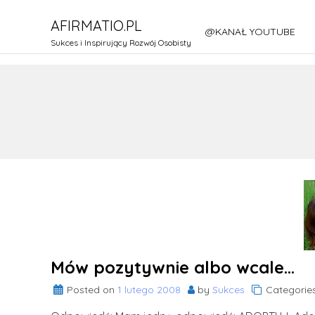
Skip
AFIRMATIO.PL
to
@KANAŁ YOUTUBE
content
Sukces i Inspirujący Rozwój Osobisty
Mów pozytywnie albo wcale…
Posted on
1 lutego 2008
by
Sukces
Categorie