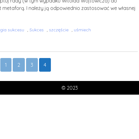
tuj rady (w tym wypadku Witolda Wójtowicza) do
t metaforą. I należy ją odpowiednio zastosować we własnej
gia sukcesu
,
Sukces
,
szczęście
,
uśmiech
1
2
3
4
© 2023